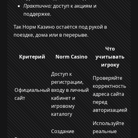
Практично:
доступ к акциям и
поддержке.
Так Норм Казино остаётся под рукой в
поездке, дома или в перерыве.
Что
Критерий
Norm Casino
учитывать
игроку
Доступ к
Проверяйте
регистрации,
корректность
Официальный
входу в личный
адреса сайта
сайт
кабинет и
перед
игровому
авторизацией
каталогу
Используйте
Создание
реальные