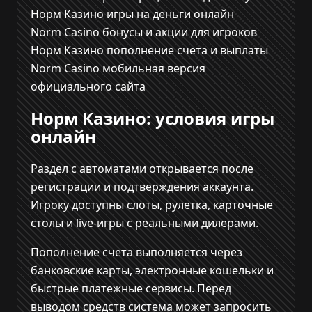
Норм Казино игры на деньги онлайн
Norm Casino бонусы и акции для игроков
Норм Казино пополнение счета и выплаты
Norm Casino мобильная версия
официального сайта
Норм Казино: условия игры
онлайн
Раздел с автоматами открывается после
регистрации и подтверждения аккаунта.
Игроку доступны слоты, рулетка, карточные
столы и live-игры с реальными дилерами.
Пополнение счета выполняется через
банковские карты, электронные кошельки и
быстрые платежные сервисы. Перед
выводом средств система может запросить