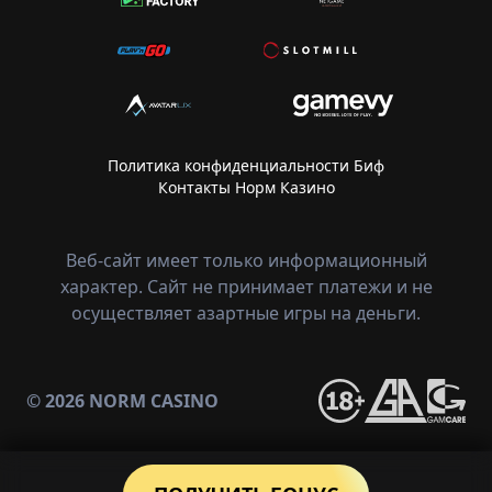
Политика конфиденциальности Биф
Контакты Норм Казино
Веб-сайт имеет только информационный
характер. Сайт не принимает платежи и не
осуществляет азартные игры на деньги.
© 2026 NORM CASINO