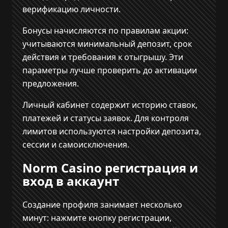
верификацию личности.
Бонусы начисляются по правилам акции:
учитываются минимальный депозит, срок
действия и требования к отыгрышу. Эти
параметры лучше проверить до активации
предложения.
Личный кабинет содержит историю ставок,
платежей и статусы заявок. Для контроля
лимитов используются настройки депозита,
сессии и самоисключения.
Norm Casino регистрация и
вход в аккаунт
Создание профиля занимает несколько
минут: нажмите кнопку регистрации,