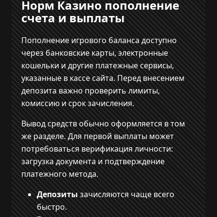
Норм Казино пополнение
счета и выплаты
Пополнение игрового баланса доступно
через банковские карты, электронные
кошельки и другие платежные сервисы,
указанные в кассе сайта. Перед внесением
депозита важно проверить лимиты,
комиссию и срок зачисления.
Вывод средств обычно оформляется в том
же разделе. Для первой выплаты может
потребоваться верификация личности:
загрузка документа и подтверждение
платежного метода.
Депозиты
зачисляются чаще всего
быстро.