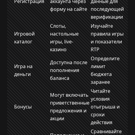
Регистрация
аккаунта через
данные для
форму на сайте
последующей
верификации
Слоты,
Изучайте
Игровой
настольные
правила игры
каталог
игры, live-
и показатели
казино
RTP
Определите
Доступна после
Игра на
лимит
пополнения
деньги
бюджета
баланса
заранее
Читайте
Могут включать
условия
приветственные
Бонусы
отыгрыша и
предложения и
сроки
акции
действия
Сравнивайте