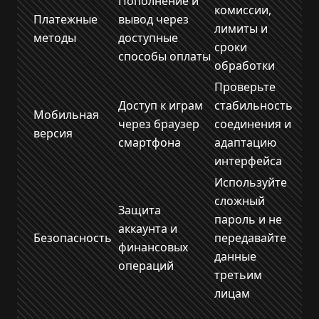
Пополнение и
комиссии,
Платежные
вывод через
лимиты и
методы
доступные
сроки
способы оплаты
обработки
Проверьте
Доступ к играм
стабильность
Мобильная
через браузер
соединения и
версия
смартфона
адаптацию
интерфейса
Используйте
сложный
Защита
пароль и не
аккаунта и
Безопасность
передавайте
финансовых
данные
операций
третьим
лицам